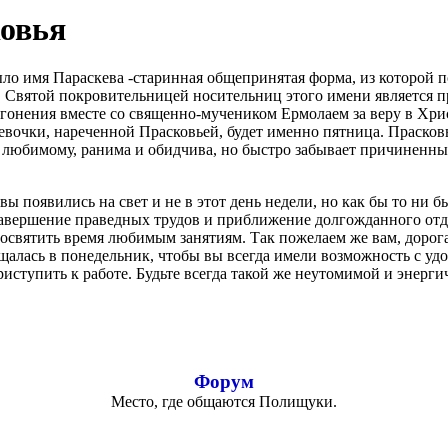
овья
ло имя Параскева -старинная общепринятая форма, из которой 
 Святой покровительницей носительниц этого имени является 
гонения вместе со священно-мучеником Ермолаем за веру в Хрис
евочки, нареченной Прасковьей, будет именно пятница. Прасков
у любимому, ранима и обидчива, но быстро забывает причиненны
ы появились на свет и не в этот день недели, но как бы то ни
завершение праведных трудов и приближение долгожданного отд
посвятить время любимым занятиям. Так пожелаем же вам, дорог
щалась в понедельник, чтобы вы всегда имели возможность с уд
иступить к работе. Будьте всегда такой же неутомимой и энергич
Форум
Место, где общаются Полищуки.