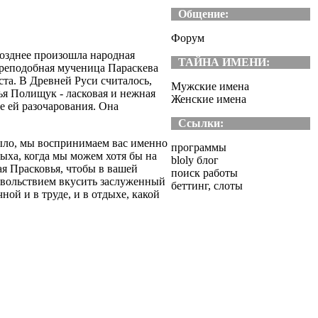
Общение:
Форум
позднее произошла народная
ТАЙНА ИМЕНИ:
преподобная мученица Параскева
та. В Древней Руси считалось,
Мужские имена
ья Полищук - ласковая и нежная
Женские имена
е ей разочарования. Она
Ссылки:
 было, мы воспринимаем вас именно
программы
ыха, когда мы можем хотя бы на
bloly блог
ая Прасковья, чтобы в вашей
поиск работы
овольствием вкусить заслуженный
беттинг, слоты
ной и в труде, и в отдыхе, какой