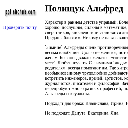
Полищук Альфред
Характер в раннем детстве упрямый. Боле
Проверить почту
хорошо, послушны, сильны в математике, 
сверстников, впоследствии становятся л
Преданы близким. Никому не навязывают
`Зимние` Альфреды очень противоречивы. 
весьма влюбчивы. Долго не женятся, пот
женам. Бывают дважды женаты. Эгоистичн
мест`. Любят поучать. С `зимними` людьм
родителям, всегда помогают им. Где хитр
необыкновенному трудолюбию добиваютс
встретить инженеров, врачей, артистов, 
журналистов, писателей и философов. Зач
перепробуют много разных профессий, по
Альфреды сексуальны.
Подходят для брака: Владислава, Ирина, Н
Не подходят: Данута, Екатерина, Яна.