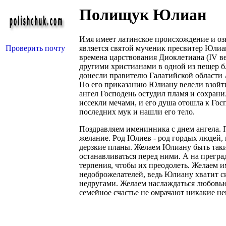
Полищук Юлиан
Имя имеет латинское происхождение и оз
Проверить почту
является святой мученик пресвитер Юли
времена царствования Диоклетиана (IV ве
другими христианами в одной из пещер б
донесли правителю Галатийской области
По его приказанию Юлиану велели взойти
ангел Господень остудил пламя и сохран
иссекли мечами, и его душа отошла к Гос
последних мук и нашли его тело.
Поздравляем именинника с днем ангела. П
желание. Род Юлиев - род гордых людей,
дерзкие планы. Желаем Юлиану быть таким
останавливаться перед ними. А на преград
терпения, чтобы их преодолеть. Желаем и
недоброжелателей, ведь Юлиану хватит с
недругами. Желаем наслаждаться любовью,
семейное счастье не омрачают никакие не