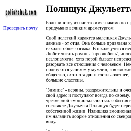
Полищук Джульетт
Большинству из нас это имя знакомо по 
Проверить почту
придумано великим драматургом.
Свой нелегкий характер маленькая Джуль
данные - от отца. Она больше привязана к
находит общего языка. В школе учится не
Любит читать романы `про любовь`, иног
незлопамятна, хотя порой бывает непредс
разорвать все отношения с человеком. Не
пользуются успехом у мужчин, а возможн
общество, охотно ходят в гости - охотне
большие сластены.
`Зимние` - нервны, раздражительны и оч
свой адрес и поступают всегда по-своем
чрезмерной эмоциональностью: события 
спектакле Джульетта Полищук будет переж
собственной жизни. Излишняя эмоциональ
им наладить добрые отношения со свекро
виду.