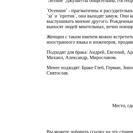
`Летние` Джульетты общительны, гостеп
`Осенние` - прагматичны и рассудительны
`за` и `против`, они выходят замуж. Они
выслушивать мнение другого. Рожденные 
выносят людей мнительных, вечно ноющ
Женщин с таким именем можно встретить 
иностранного языка и инженеров, продав
Подходят для брака: Андрей, Евгений, Ар
Михаил, Александр, Мирославом.
Менее подходят: Браке Глеб, Герман, Зин
Святослав.
Место, гд
Вы можете добавить ссылку на эту страни