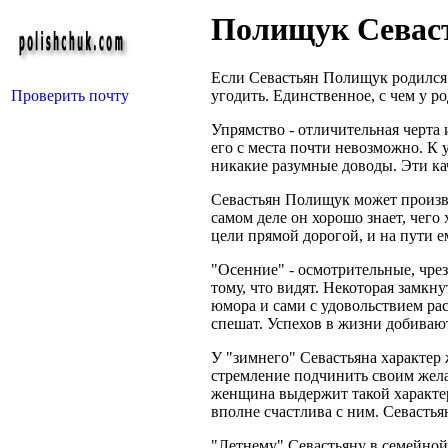
Полищук Севас
Если Севастьян Полищук родился з
Проверить почту
угодить. Единственное, с чем у р
Упрямство - отличительная черта 
его с места почти невозможно. К 
никакие разумные доводы. Эти кач
Севастьян Полищук может производ
самом деле он хорошо знает, чего 
цели прямой дорогой, и на пути е
"Осенние" - осмотрительные, чрез
тому, что видят. Некоторая замкн
юмора и сами с удовольствием рас
спешат. Успехов в жизни добиваю
У "зимнего" Севастьяна характер
стремление подчинить своим жела
женщина выдержит такой характер.
вполне счастлива с ним. Севасть
"Летнему" Севастьяну в семейной 