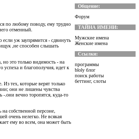
Общение:
Форум
ся по любому поводу, ему трудно
ТАЙНА ИМЕНИ:
 него отменный.
Мужские имена
о если уж заупрямится - сдвинуть
Женские имена
лищук ,не способен слышать
Ссылки:
 но это только видимость - на
программы
го успеха и благополучия, идет к
bloly блог
поиск работы
беттинг, слоты
 Из тех, которые верят только
ании; они не лишены чувства
 -.они вечно торопятся, куда-то
 на собственной персоне,
ей очень нелегко. Не всякая
кает ему во всем, она может быть