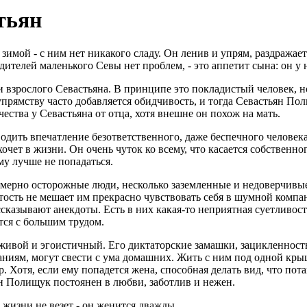
тьян
имой - с ним нет никакого сладу. Он ленив и упрям, раздражает
одителей маленького Севы нет проблем, - это аппетит сына: он у
и взрослого Севастьяна. В принципе это покладистый человек, н
упрямству часто добавляется обидчивость, и тогда Севастьян По
ества у Севастьяна от отца, хотя внешне он похож на мать.
ить впечатление безответственного, даже беспечного человека,
хочет в жизни. Он очень чуток ко всему, что касается собственно
му лучше не попадаться.
мерно осторожные люди, несколько заземленные и недоверчивые.
утость не мешает им прекрасно чувствовать себя в шумной комп
сказывают анекдоты. Есть в них какая-то неприятная суетливость
тся с большим трудом.
 живой и эгоистичный. Его диктаторские замашки, зацикленность
ниям, могут свести с ума домашних. Жить с ним под одной крыш
 Хотя, если ему попадется жена, способная делать вид, что пота
ян Полищук постоянен в любви, заботлив и нежен.
жизни не везет - он женится дважды.