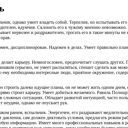
ь
ьчив, однако умеет владеть собой. Терпелив, но испытывать его 
судителен, вдумчив. Склонить его к чужому мнению невозможно
вает нервозен и раздражителен, трогать его в такие минуты не 
 прав.
ен, дисциплинирован. Надежен в делах. Умеет правильно плани
 делает карьеру. Немногословен, предпочитает слушать других. 
ишком серьезно, не умеет распыляться, спешит сделать как можн
то ему необходимы интересные люди, приятное окружение, содерж
 строить далеко идущие планы, он не может жить одним днем, е
прямо строит карьеру. Умеет добиться желаемого. Равиль Полищу
в сложных ситуациях. Обладает развитой интуицией, часто поль
т неудачи, однако не опускает рук.
ком раним, вспыльчив. Энергичен, его раздражают медлительны
ит давления, сам должен диктовать условия, предлагать режим ра
любую информацию. Имеет много профессиональных навыков в ра
езен в экстремальных ситуациях, когда необходимо быстро прин