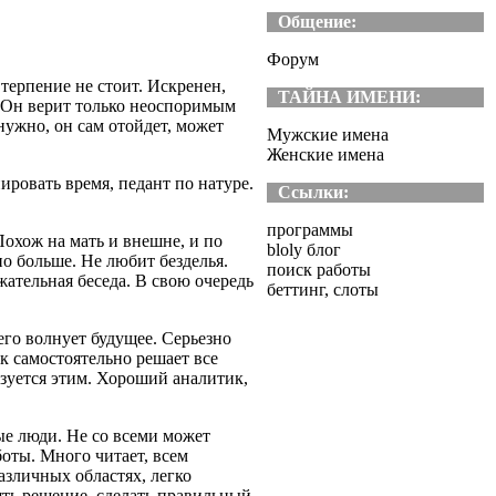
Общение:
Форум
терпение не стоит. Искренен,
ТАЙНА ИМЕНИ:
. Он верит только неоспоримым
нужно, он сам отойдет, может
Мужские имена
Женские имена
ровать время, педант по натуре.
Ссылки:
программы
Похож на мать и внешне, и по
bloly блог
о больше. Не любит безделья.
поиск работы
ательная беседа. В свою очередь
беттинг, слоты
го волнует будущее. Серьезно
к самостоятельно решает все
зуется этим. Хороший аналитик,
е люди. Не со всеми может
боты. Много читает, всем
зличных областях, легко
ять решение, сделать правильный