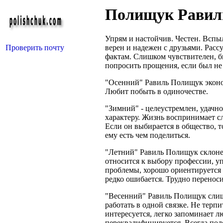
Полищук Равил
Упрям и настойчив. Честен. Вспыл
Проверить почту
верен и надежен с друзьями. Рас
фактам. Слишком чувствителен, бы
попросить прощения, если был не
"Осенний" Равиль Полищук эконом
Любит побыть в одиночестве.
"Зимний" - целеустремлен, удачно
характеру. Жизнь воспринимает сл
Если он выбирается в общество, 
ему есть чем поделиться.
"Летний" Равиль Полищук склонен
относится к выбору профессии, у
проблемы, хорошо ориентируется 
редко ошибается. Трудно переноси
"Весенний" Равиль Полищук слиш
работать в одной связке. Не терп
интересуется, легко запоминает 
переквалифицируется. Всегда пол