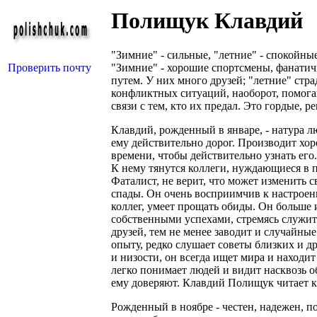
Полищук Клавдий
"Зимние" - сильные, "летние" - спокойны
Проверить почту
"Зимние" - хорошие спортсмены, фанатич
путем. У них много друзей; "летние" стра
конфликтных ситуаций, наоборот, помогаю
связи с тем, кто их предал. Это гордые, 
Клавдий, рожденный в январе, - натура л
ему действительно дорог. Производит хор
времени, чтобы действительно узнать его.
К нему тянутся коллеги, нуждающиеся в п
Фаталист, не верит, что может изменить 
спады. Он очень восприимчив к настрое
коллег, умеет прощать обиды. Он больше
собственными успехами, стремясь служить
друзей, тем не менее заводит и случайные
опыту, редко слушает советы близких и др
и низости, он всегда ищет мира и наход
легко понимает людей и видит насквозь
ему доверяют. Клавдий Полищук читает к
Рожденный в ноябре - честен, надежен, п