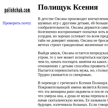
Полищук Ксения
В детстве Оксана производит впечатление
Проверить почту
шумных игр с другими детьми, ей больше
сообразительности. Оксана держится само
болезненно воспринимает попытки хоть в 
усердия, но хорошо успевает по всем пре
тайн не доверяет никому. Оксана не броса
мечтах строит грандиозные жизненные п
Выйдя замуж, Оксана остается непредска
утром, то у нее может испортиться настр
чем-то, начать посещать занятия на каких
отношениях с детьми способна проявить б
Пытается перевоспитать мужа, но, столкн
Трудно уживается со свекровью.
В переводе с греческого Ксения Полищук - 
Покровительницей имени является Ксени
что эта женщина рано овдовела и после с
что умерла она, а душа ее мужа перешла 
начав скитальческую жизнь. Ее называли
будущее, излечивала больных. Если говор