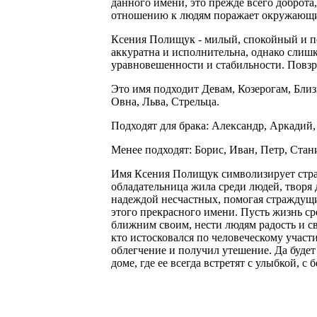
данного имени, это прежде всего доброта,
отношению к людям поражает окружающих
Ксения Полищук - милый, спокойный и по
аккуратна и исполнительна, однако слишк
уравновешенности и стабильности. Повзр
Это имя подходит Девам, Козерогам, Близ
Овна, Льва, Стрельца.
Подходят для брака: Александр, Аркадий,
Менее подходят: Борис, Иван, Петр, Стан
Имя Ксения Полищук символизирует стран
обладательница жила среди людей, творя 
надеждой несчастных, помогая страждущ
этого прекрасного имени. Пусть жизнь ср
ближним своим, нести людям радость и св
кто истосковался по человеческому участ
облегчение и получил утешение. Да буде
доме, где ее всегда встретят с улыбкой, 