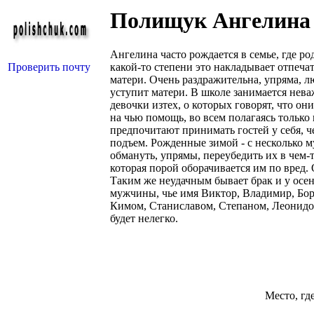
Полищук Ангелина
Ангелина часто рождается в семье, где ро
Проверить почту
какой-то степени это накладывает отпеча
матери. Очень раздражительна, упряма, л
уступит матери. В школе занимается неваж
девочки изтех, о которых говорят, что о
на чью помощь, во всем полагаясь только
предпочитают принимать гостей у себя, ч
подъем. Рожденные зимой - с несколько м
обмануть, упрямы, переубедить их в чем-
которая порой оборачивается им по вред. 
Таким же неудачным бывает брак и у осе
мужчины, чье имя Виктор, Владимир, Бори
Кимом, Станиславом, Степаном, Леонидо
будет нелегко.
Место, гд